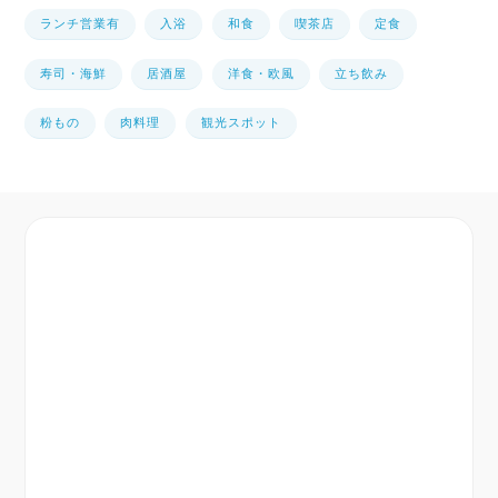
ランチ営業有
入浴
和食
喫茶店
定食
寿司・海鮮
居酒屋
洋食・欧風
立ち飲み
粉もの
肉料理
観光スポット