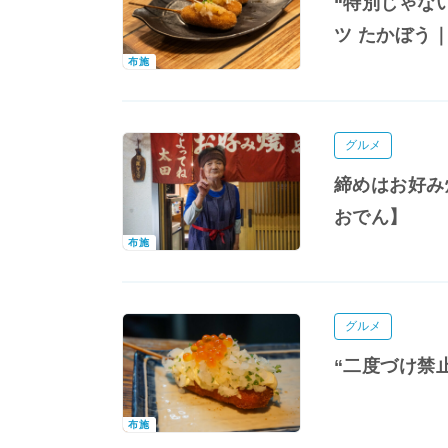
“特別じゃな
ツ たかぼう
布施
グルメ
締めはお好み
おでん】
布施
グルメ
“二度づけ禁
布施