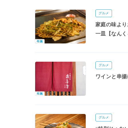
グルメ
家庭の味より
一皿【なんく
布施
グルメ
ワインと串揚
布施
グルメ