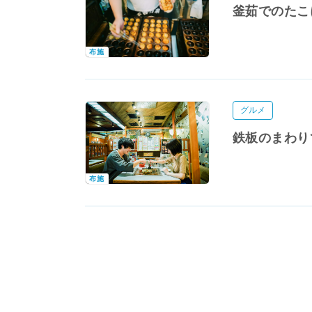
釜茹でのたこ
布施
グルメ
鉄板のまわり
布施