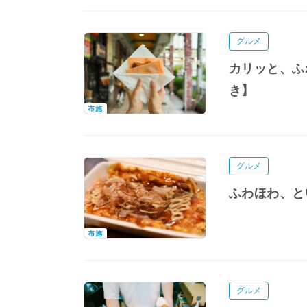
グルメ
カリッと、ふ
き】
布施
グルメ
ふわほわ、と
布施
グルメ