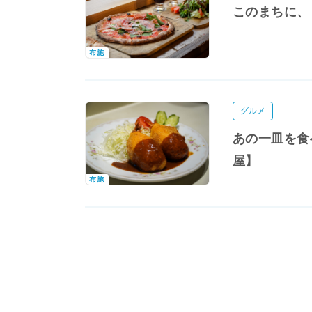
このまちに、ピ
布施
グルメ
あの一皿を食
屋】
布施