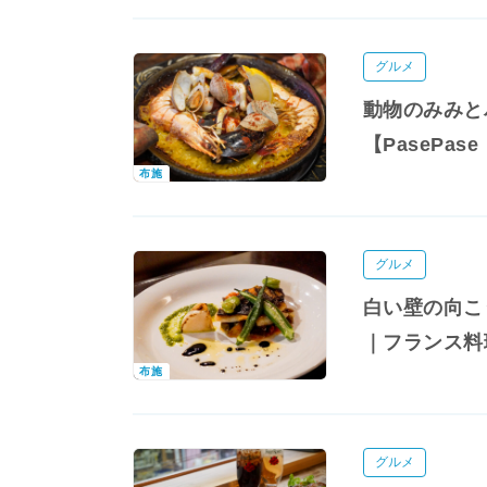
グルメ
動物のみみと
【PasePa
布施
グルメ
白い壁の向こ
｜フランス料
布施
グルメ