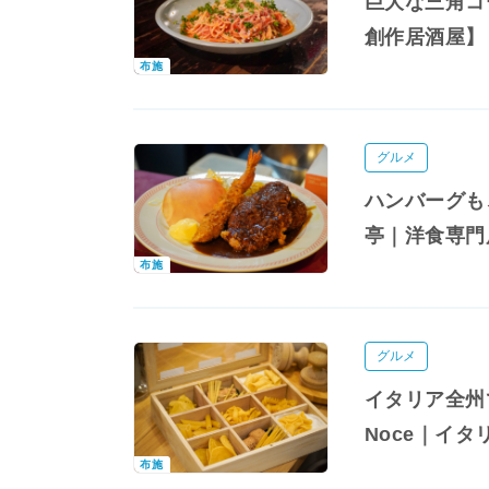
巨大な三角コ
創作居酒屋】
布施
グルメ
ハンバーグも
亭｜洋食専門
布施
グルメ
イタリア全州
Noce｜イ
布施