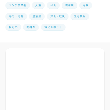
ランチ営業有
入浴
和食
喫茶店
定食
寿司・海鮮
居酒屋
洋食・欧風
立ち飲み
粉もの
肉料理
観光スポット