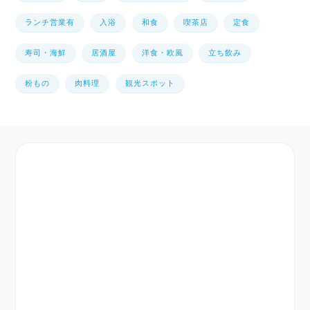
ランチ営業有
入浴
和食
喫茶店
定食
寿司・海鮮
居酒屋
洋食・欧風
立ち飲み
粉もの
肉料理
観光スポット