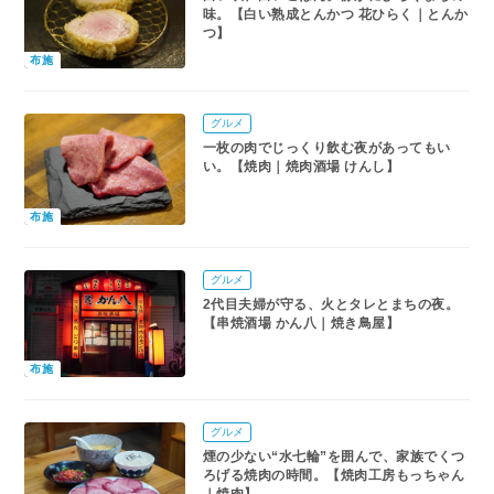
味。【白い熟成とんかつ 花ひらく｜とんか
つ】
布施
グルメ
一枚の肉でじっくり飲む夜があってもい
い。【焼肉｜焼肉酒場 けんし】
布施
グルメ
2代目夫婦が守る、火とタレとまちの夜。
【串焼酒場 かん八｜焼き鳥屋】
布施
グルメ
煙の少ない“水七輪”を囲んで、家族でくつ
ろげる焼肉の時間。【焼肉工房もっちゃん
｜焼肉】