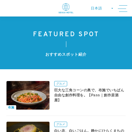
FEATURED SPOT
おすすめスポット紹介
グルメ
巨大な三角コーンの奥で、布施でいちばん
自由な創作料理を。【Pass｜創作居酒
屋】
布施
グルメ
白い衣、白いごはん。静かにひらくまちの