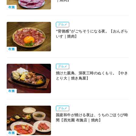
布施
グルメ
“背徳感”がごちそうになる夜。【おんざら
いす｜焼肉】
布施
グルメ
焼けた親鳥、深夜三時のぬくもり。【やき
とり大｜焼き鳥屋】
布施
グルメ
国産和牛が焼ける夜は、うちのごほうび時
間【西光園 布施店｜焼肉】
布施