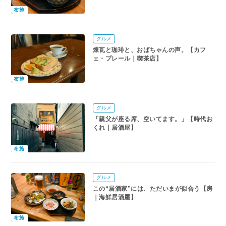
布施
グルメ
煉瓦と珈琲と、おばちゃんの声。【カフ
ェ・プレール｜喫茶店】
布施
グルメ
「親父が座る席、空いてます。」【時代お
くれ｜居酒屋】
布施
グルメ
この“居酒家”には、ただいまが似合う【房
｜海鮮居酒屋】
布施