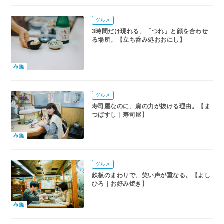
グルメ
3時間だけ現れる、「つれ」と顔を合わせ
る場所。【立ち呑み処おおにし】
布施
グルメ
寿司屋なのに、肩の力が抜ける理由。【ま
つばすし｜寿司屋】
布施
グルメ
鉄板のまわりで、笑い声が重なる。【よし
ひろ｜お好み焼き】
布施