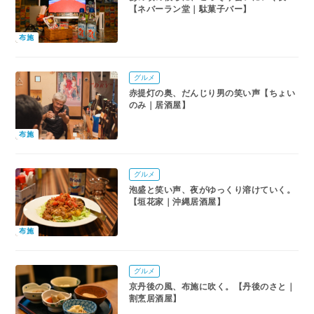
【ネバーラン堂｜駄菓子バー】
布施
グルメ
赤提灯の奥、だんじり男の笑い声【ちょい
のみ｜居酒屋】
布施
グルメ
泡盛と笑い声、夜がゆっくり溶けていく。
【垣花家｜沖縄居酒屋】
布施
グルメ
京丹後の風、布施に吹く。【丹後のさと｜
割烹居酒屋】