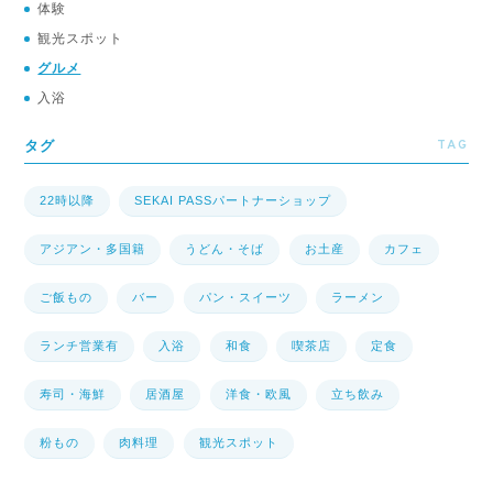
体験
観光スポット
グルメ
入浴
TAG
タグ
22時以降
SEKAI PASSパートナーショップ
アジアン・多国籍
うどん・そば
お土産
カフェ
ご飯もの
バー
パン・スイーツ
ラーメン
ランチ営業有
入浴
和食
喫茶店
定食
寿司・海鮮
居酒屋
洋食・欧風
立ち飲み
粉もの
肉料理
観光スポット