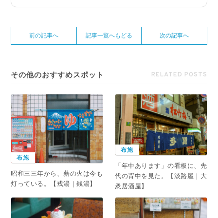
前の記事へ
記事一覧へもどる
次の記事へ
その他のおすすめスポット
RELATED POSTS
布施
布施
「年中あります」の看板に、先
昭和三三年から、薪の火は今も
代の背中を見た。【淡路屋｜大
灯っている。【戎湯｜銭湯】
衆居酒屋】