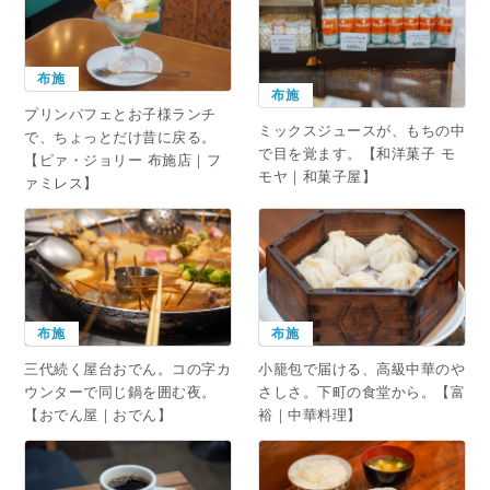
布施
布施
プリンパフェとお子様ランチ
ミックスジュースが、もちの中
で、ちょっとだけ昔に戻る。
で目を覚ます。【和洋菓子 モ
【ピァ・ジョリー 布施店｜フ
モヤ｜和菓子屋】
ァミレス】
布施
布施
三代続く屋台おでん。コの字カ
小籠包で届ける、高級中華のや
ウンターで同じ鍋を囲む夜。
さしさ。下町の食堂から。【富
【おでん屋｜おでん】
裕｜中華料理】