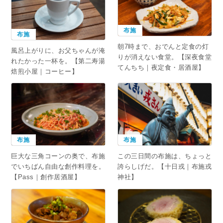
布施
布施
朝7時まで、おでんと定食の灯
風呂上がりに、お父ちゃんが淹
りが消えない食堂。【深夜食堂
れたかった一杯を。【第二寿湯
てんちち｜夜定食・居酒屋】
焙煎小屋｜コーヒー】
布施
布施
この三日間の布施は、ちょっと
巨大な三角コーンの奥で、布施
誇らしげだ。【十日戎｜布施戎
でいちばん自由な創作料理を。
神社】
【Pass｜創作居酒屋】