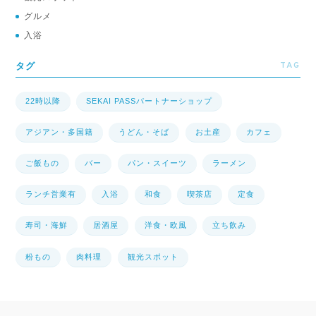
グルメ
入浴
TAG
タグ
22時以降
SEKAI PASSパートナーショップ
アジアン・多国籍
うどん・そば
お土産
カフェ
ご飯もの
バー
パン・スイーツ
ラーメン
ランチ営業有
入浴
和食
喫茶店
定食
寿司・海鮮
居酒屋
洋食・欧風
立ち飲み
粉もの
肉料理
観光スポット