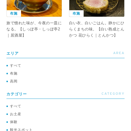
布施
布施
旅で惚れた味が、今夜の一皿に
白い衣、白いごはん。静かにひ
なる。【しっぽ亭・しっぽ亭2
らくまちの味。【白い熟成とん
｜居酒屋】
かつ 花ひらく｜とんかつ】
AREA
エリア
すべて
布施
高岡
CATEGORY
カテゴリー
すべて
お土産
体験
観光スポット