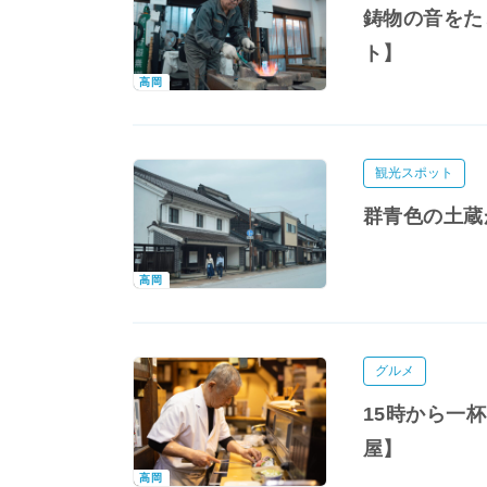
鋳物の音をた
ト】
高岡
観光スポット
群青色の土蔵
高岡
グルメ
15時から一
屋】
高岡