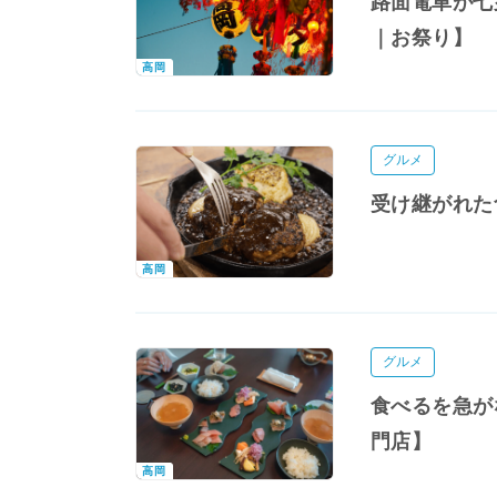
路面電車が七
｜お祭り】
高岡
グルメ
受け継がれた
高岡
グルメ
食べるを急が
門店】
高岡