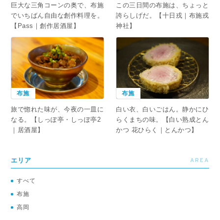
この三日間の布施は、ちょっと
巨大な三角コーンの奥で、布施
誇らしげだ。【十日戎｜布施戎
でいちばん自由な創作料理を。
神社】
【Pass｜創作居酒屋】
布施
布施
旅で惚れた味が、今夜の一皿に
白い衣、白いごはん。静かにひ
なる。【しっぽ亭・しっぽ亭2
らくまちの味。【白い熟成とん
｜居酒屋】
かつ 花ひらく｜とんかつ】
AREA
エリア
すべて
布施
高岡