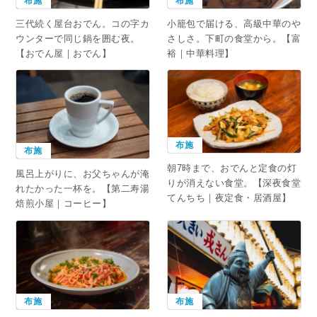
布施
布施
三代続く屋台おでん。コの字カ
小籠包で届ける、高級中華のや
ウンターで同じ鍋を囲む夜。
さしさ。下町の食堂から。【富
【おでん屋｜おでん】
裕｜中華料理】
布施
布施
朝7時まで、おでんと定食の灯
風呂上がりに、お父ちゃんが淹
りが消えない食堂。【深夜食堂
れたかった一杯を。【第二寿湯
てんちち｜夜定食・居酒屋】
焙煎小屋｜コーヒー】
布施
布施