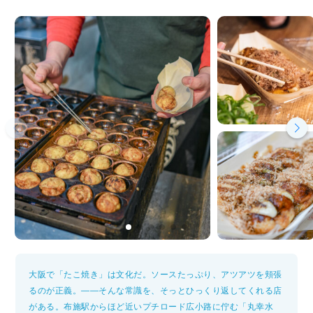
大阪で「たこ焼き」は文化だ。ソースたっぷり、アツアツを頬張
るのが正義。——そんな常識を、そっとひっくり返してくれる店
がある。布施駅からほど近いプチロード広小路に佇む「丸幸水