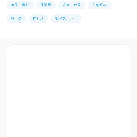
寿司・海鮮
居酒屋
洋食・欧風
立ち飲み
粉もの
肉料理
観光スポット