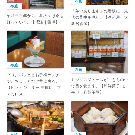
布施
布施
「年中あります」の看板に、先
昭和三三年から、薪の火は今も
代の背中を見た。【淡路屋｜大
灯っている。【戎湯｜銭湯】
衆居酒屋】
布施
布施
プリンパフェとお子様ランチ
ミックスジュースが、もちの中
で、ちょっとだけ昔に戻る。
で目を覚ます。【和洋菓子 モ
【ピァ・ジョリー 布施店｜フ
モヤ｜和菓子屋】
ァミレス】