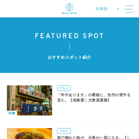
FEATURED SPOT
おすすめスポット紹介
グルメ
「年中あります」の看板に、先代の背中を
見た。【淡路屋｜大衆居酒屋】
布施
グルメ
旅で惚れた味が、今夜の一皿になる。【し