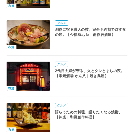
布施
グルメ
創作に宿る職人の技、完全予約制で灯す夜
の席。【今福Stayle｜創作居酒屋】
布施
グルメ
2代目夫婦が守る、火とタレとまちの夜。
【串焼酒場 かん八｜焼き鳥屋】
布施
グルメ
語らうための料理、語りたくなる焼酎。
【神楽｜和風創作料理】
布施