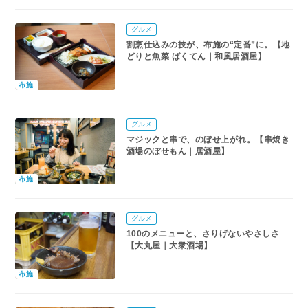
グルメ
割烹仕込みの技が、布施の“定番”に。【地
どりと魚菜 ばくてん｜和風居酒屋】
布施
グルメ
マジックと串で、のぼせ上がれ。【串焼き
酒場のぼせもん｜居酒屋】
布施
グルメ
100のメニューと、さりげないやさしさ
【大丸屋｜大衆酒場】
布施