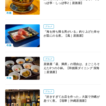
っぽ亭・しっぽ亭2｜居酒屋】
布施
グルメ
「海を持ち帰る男がいる」釣り上げた幸せ
が皿にのる夜。【風｜居酒屋】
布施
グルメ
居酒屋「昼、満席」の理由は、まごころそ
えた8つの小鉢。【和創菜ダイニング 深海
｜居酒屋】
布施
グルメ
「好きすぎてお店を作った」大阪で沖縄が
息づく夜。【琉華｜沖縄居酒屋】