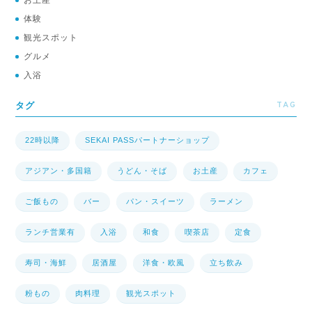
体験
観光スポット
グルメ
入浴
TAG
タグ
22時以降
SEKAI PASSパートナーショップ
アジアン・多国籍
うどん・そば
お土産
カフェ
ご飯もの
バー
パン・スイーツ
ラーメン
ランチ営業有
入浴
和食
喫茶店
定食
寿司・海鮮
居酒屋
洋食・欧風
立ち飲み
粉もの
肉料理
観光スポット