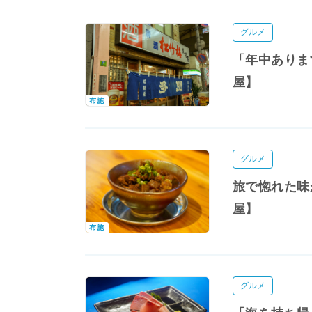
グルメ
「年中ありま
屋】
布施
グルメ
旅で惚れた味
屋】
布施
グルメ