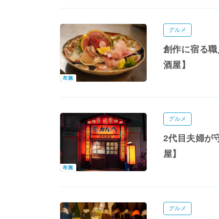
グルメ
創作に宿る職
酒屋】
布施
グルメ
2代目夫婦が
屋】
布施
グルメ