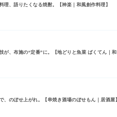
料理、語りたくなる焼酎。【神楽｜和風創作料理】
技が、布施の“定番”に。【地どりと魚菜 ばくてん｜
で、のぼせ上がれ。【串焼き酒場のぼせもん｜居酒屋