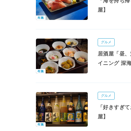
「海を持ち帰
屋】
布施
グルメ
居酒屋「昼、
イニング 深
布施
グルメ
「好きすぎて
屋】
布施