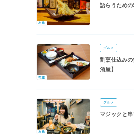
語らうための
布施
グルメ
割烹仕込みの
酒屋】
布施
グルメ
マジックと串
布施