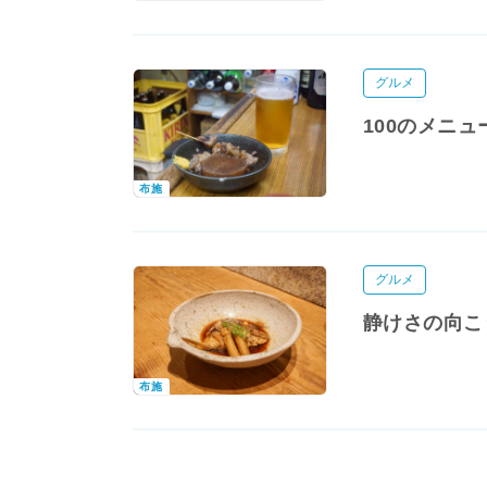
グルメ
100のメニ
布施
グルメ
静けさの向こ
布施