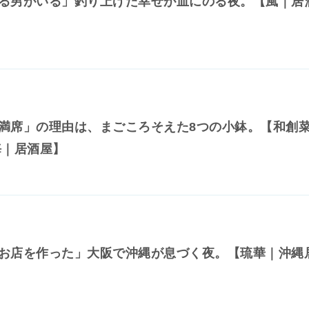
る男がいる」釣り上げた幸せが皿にのる夜。【風｜居
満席」の理由は、まごころそえた8つの小鉢。【和創
海｜居酒屋】
お店を作った」大阪で沖縄が息づく夜。【琉華｜沖縄