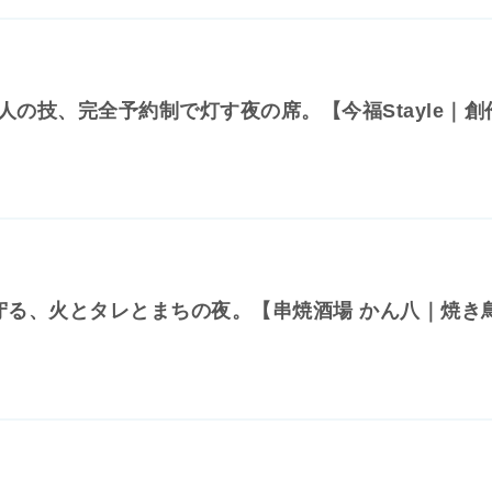
人の技、完全予約制で灯す夜の席。【今福Stayle｜創
守る、火とタレとまちの夜。【串焼酒場 かん八｜焼き