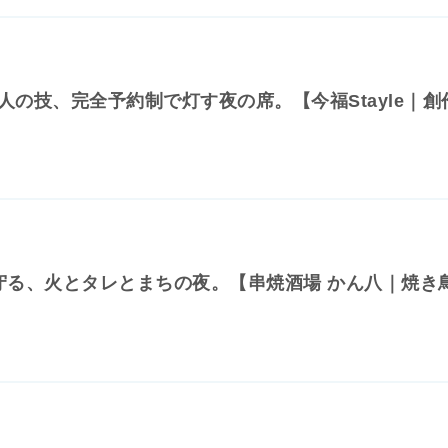
人の技、完全予約制で灯す夜の席。【今福Stayle｜創
守る、火とタレとまちの夜。【串焼酒場 かん八｜焼き