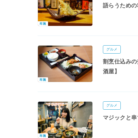
語らうための
布施
グルメ
割烹仕込みの
酒屋】
布施
グルメ
マジックと串
布施