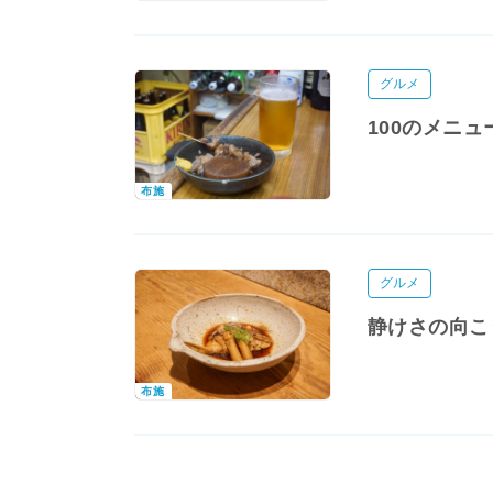
グルメ
100のメニ
布施
グルメ
静けさの向こ
布施