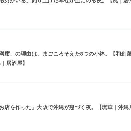
る男がいる」釣り上げた幸せが皿にのる夜。【風｜居
満席」の理由は、まごころそえた8つの小鉢。【和創
海｜居酒屋】
お店を作った」大阪で沖縄が息づく夜。【琉華｜沖縄