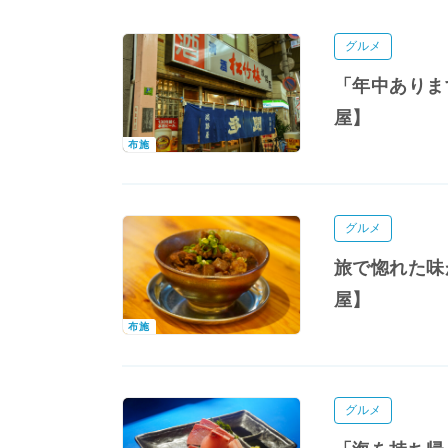
グルメ
「年中ありま
屋】
布施
グルメ
旅で惚れた味
屋】
布施
グルメ