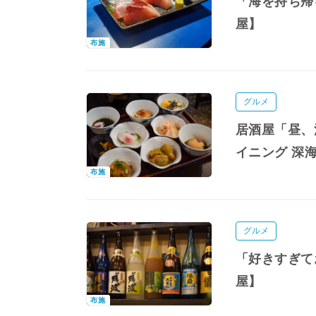
「海を持ち帰
屋】
布施
グルメ
居酒屋「昼、
イニング 深
布施
グルメ
「好きすぎて
屋】
布施