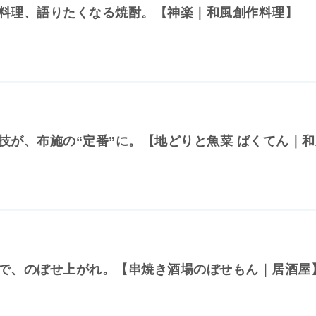
料理、語りたくなる焼酎。【神楽｜和風創作料理】
技が、布施の“定番”に。【地どりと魚菜 ばくてん｜
で、のぼせ上がれ。【串焼き酒場のぼせもん｜居酒屋