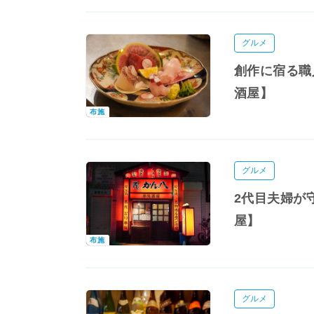
グルメ
創作に宿る職
酒屋】
布施
グルメ
2代目夫婦が
屋】
布施
グルメ