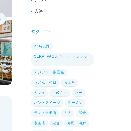
グルメ
入浴
TAG
タグ
22時以降
SEKAI PASSパートナーショッ
プ
アジアン・多国籍
うどん・そば
お土産
カフェ
ご飯もの
バー
パン・スイーツ
ラーメン
ランチ営業有
入浴
和食
喫茶店
定食
寿司・海鮮