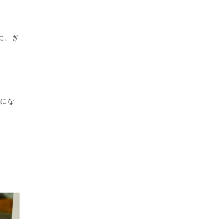
に、ぎ
隣にな