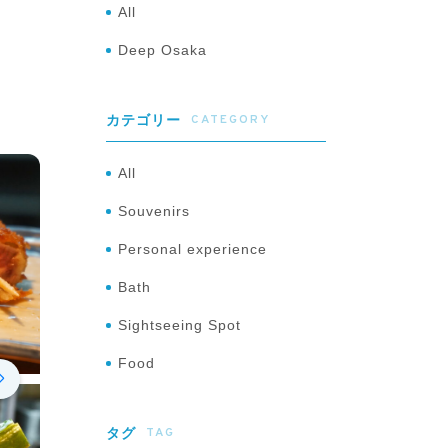
All
Deep Osaka
CATEGORY
カテゴリー
All
Souvenirs
Personal experience
Bath
Sightseeing Spot
Food
TAG
タグ