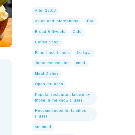
After 22:00
Asian and International
Bar
Bread & Sweets
Café
Coffee Shop
Flour-based foods
Izakaya
Japanese cuisine
meal
Meat Dishes
Open for lunch
Popular restaurant known by
those in the know (Fuse)
Recommended for families
(Fuse)
set meal