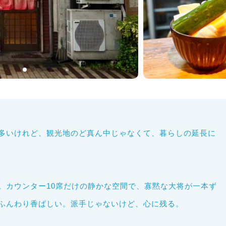
多いけれど、観光地のど真ん中じゃなくて、暮らしの延長に
。カウンター10席だけの静かな空間で、寡黙な大将が一本ず
ふんわり香ばしい。派手じゃないけど、心に残る。