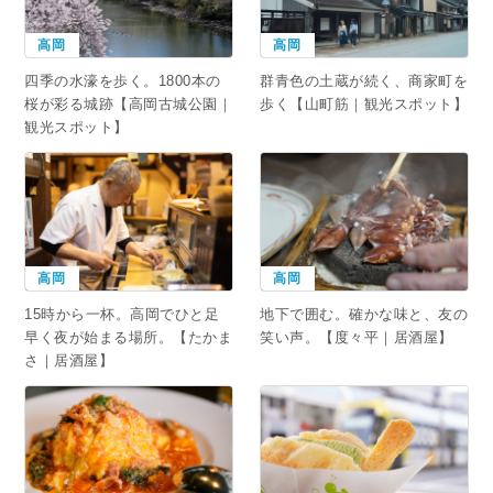
高岡
高岡
群青色の土蔵が続く、商家町を
四季の水濠を歩く。1800本の
歩く【山町筋｜観光スポット】
桜が彩る城跡【高岡古城公園｜
観光スポット】
高岡
高岡
15時から一杯。高岡でひと足
地下で囲む。確かな味と、友の
早く夜が始まる場所。【たかま
笑い声。【度々平｜居酒屋】
さ｜居酒屋】