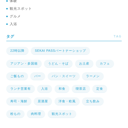
体験
観光スポット
グルメ
入浴
TAG
タグ
22時以降
SEKAI PASSパートナーショップ
アジアン・多国籍
うどん・そば
お土産
カフェ
ご飯もの
バー
パン・スイーツ
ラーメン
ランチ営業有
入浴
和食
喫茶店
定食
寿司・海鮮
居酒屋
洋食・欧風
立ち飲み
粉もの
肉料理
観光スポット