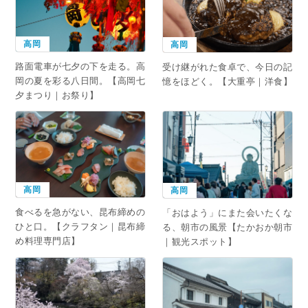
高岡
高岡
路面電車が七夕の下を走る。高
受け継がれた食卓で、今日の記
岡の夏を彩る八日間。【高岡七
憶をほどく。【大重亭｜洋食】
夕まつり｜お祭り】
高岡
高岡
食べるを急がない、昆布締めの
「おはよう」にまた会いたくな
ひと口。【クラフタン｜昆布締
る、朝市の風景【たかおか朝市
め料理専門店】
｜観光スポット】