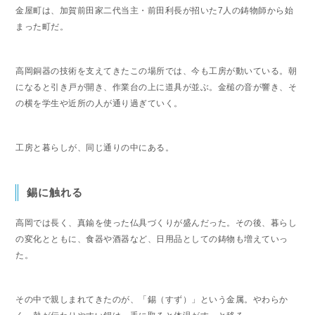
金屋町は、加賀前田家二代当主・前田利長が招いた7人の鋳物師から始
まった町だ。
高岡銅器の技術を支えてきたこの場所では、今も工房が動いている。朝
になると引き戸が開き、作業台の上に道具が並ぶ。金槌の音が響き、そ
の横を学生や近所の人が通り過ぎていく。
工房と暮らしが、同じ通りの中にある。
錫に触れる
高岡では長く、真鍮を使った仏具づくりが盛んだった。その後、暮らし
の変化とともに、食器や酒器など、日用品としての鋳物も増えていっ
た。
その中で親しまれてきたのが、「錫（すず）」という金属。やわらか