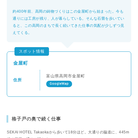
約400年前、高岡の鋳物づくりはこの金屋町から始まった。今も
通りには工房が残り、人が暮らしている。そんな石畳を歩いてい
ると、この高岡のまちで長く続いてきた仕事の気配が少しずつ見
えてくる。
スポット情報
金屋町
富山県高岡市金屋町
住所
GoogleMap
格子戸の奥で続く仕事
SEKAI HOTEL Takaokaから歩いて18分ほど。大通りの脇道に、445m