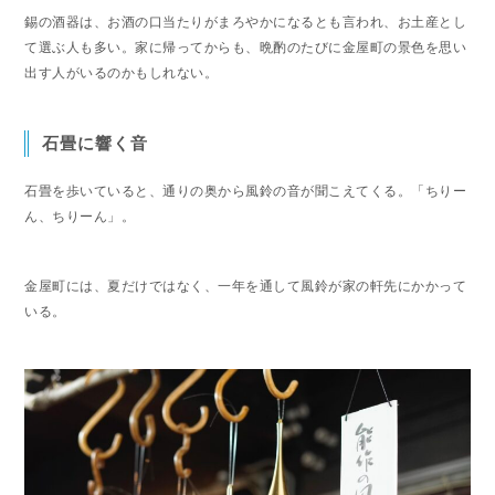
錫の酒器は、お酒の口当たりがまろやかになるとも言われ、お土産とし
て選ぶ人も多い。家に帰ってからも、晩酌のたびに金屋町の景色を思い
出す人がいるのかもしれない。
石畳に響く音
石畳を歩いていると、通りの奥から風鈴の音が聞こえてくる。「ちりー
ん、ちりーん」。
金屋町には、夏だけではなく、一年を通して風鈴が家の軒先にかかって
いる。