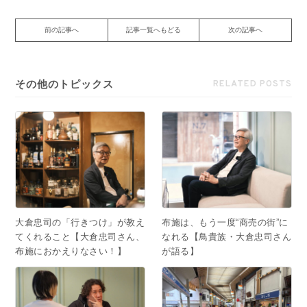
前の記事へ
記事一覧へもどる
次の記事へ
その他のトピックス
RELATED POSTS
大倉忠司の「行きつけ」が教え
布施は、もう一度“商売の街”に
てくれること【大倉忠司さん、
なれる【鳥貴族・大倉忠司さん
布施におかえりなさい！】
が語る】