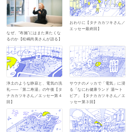
おわりに【タナカカツキさん／
エッセー最終回】
なぜ、“布施”にはまた来たくな
るのか【松嶋尚美さんが語る】
浄土のような静寂と、電気の洗
サウナのメッカで「電気」に浸
礼――「第二寿湯」の午後【タ
る「なにわ健康ランド 湯〜ト
ナカカツキさん／エッセー第４
ピア」【タナカカツキさん／エ
回】
ッセー第３回】