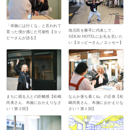
「布施には行くな」と言われて
地元民を勝手に代表して、
育った僕が感じた可能性【ヨッ
SEKAI HOTELにお礼を言いた
ピーさんが語る】
い【ヨッピーさん／エッセー】
まちに残る人との距離感【松嶋
なんか落ち着くね、の正体【松
尚美さん、布施におかえりなさ
嶋尚美さん、布施におかえりな
い！第２回】
さい！第１回】